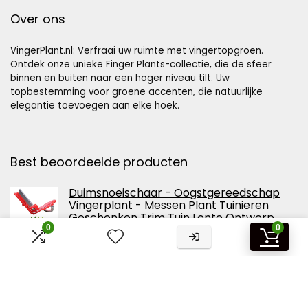
Over ons
VingerPlant.nl: Verfraai uw ruimte met vingertopgroen.
Ontdek onze unieke Finger Plants-collectie, die de sfeer
binnen en buiten naar een hoger niveau tilt. Uw
topbestemming voor groene accenten, die natuurlijke
elegantie toevoegen aan elke hoek.
Best beoordeelde producten
Duimsnoeischaar - Oogstgereedschap
Vingerplant - Messen Plant Tuinieren
Geschenken Trim Tuin Lente Ontwerp
Groente Fruit Picking Tool
0
0
Tuingereedschap Bexdug
MARMERDO 1 St Voor Het Snijden Van
Groenten Schaap Beeld Gereedschap