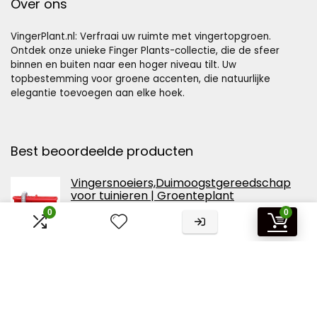
Over ons
VingerPlant.nl: Verfraai uw ruimte met vingertopgroen.
Ontdek onze unieke Finger Plants-collectie, die de sfeer
binnen en buiten naar een hoger niveau tilt. Uw
topbestemming voor groene accenten, die natuurlijke
elegantie toevoegen aan elke hoek.
Best beoordeelde producten
Vingersnoeiers,Duimoogstgereedschap
voor tuinieren | Groenteplant
Fruitplukmessen, Separator Finger Plant
0
0
Fruitplukmessen Tuingereedschap
Smashing
Schefflera 'Arboricola' | Vingerplant per
stuk - Kamerplant in kwekerspot ⌀19 cm -
70-80 cm