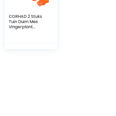
CORHAD 2 Stuks
Tuin Duim Mes
Vingerplant
Fruitsnijder
Siliconen
Duimsnijder
Separator
Vingersnijder Voor
Het Oogsten Van
Planten Tuin
Schaar Tuin
Afscheider Vinger
Bewaker
Bloemenschaar