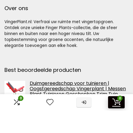
Over ons
VingerPlant.nl: Verfraai uw ruimte met vingertopgroen.
Ontdek onze unieke Finger Plants-collectie, die de sfeer
binnen en buiten naar een hoger niveau tilt. Uw
topbestemming voor groene accenten, die natuurlijke
elegantie toevoegen aan elke hoek.
Best beoordeelde producten
Duimgereedschap voor tuinieren |
Oogstgereedschap Vingerplant | Messen
Plant Tuinieren Geschenken Trim Tuin
Lente Ontwerp Groente Fruit Picking Tool
0
0
Tuingereedschap Dalian
SUPVOX 1 St Vinger Beschermers Tuin
Plukken Vingerplant Fruitsnijder