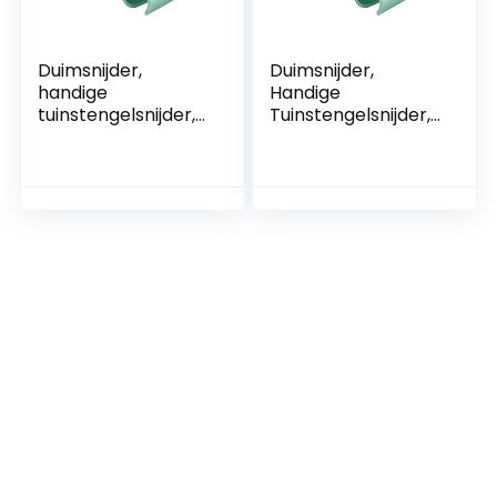
Duimsnijder,
Duimsnijder,
handige
Handige
tuinstengelsnijder,
Tuinstengelsnijder,
mini-oogstsnoeiers,
Mini-
siliconen grip,
oogstsnoeischaren,
vingerplant,
Siliconen Greep
fruitplukgereedsch
Vingerplant
ap, tuinsnijder met
Fruitplukgereedsch
roestvrije messen,
ap, Tuinfrees Met
fruitscheidingssnijd
Roestvrije Messen,
er voor tuinieren,
Fruitscheidingssnijd
keuken
er Voor Tuinieren
Keuken