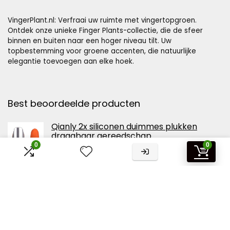
VingerPlant.nl: Verfraai uw ruimte met vingertopgroen.
Ontdek onze unieke Finger Plants-collectie, die de sfeer
binnen en buiten naar een hoger niveau tilt. Uw
topbestemming voor groene accenten, die natuurlijke
elegantie toevoegen aan elke hoek.
Best beoordeelde producten
Qianly 2x siliconen duimmes plukken
draagbaar gereedschap
vingerbeschermer voor groenten en fruit
0
0
plukken snoeien tuinplanten
Vingerplant 40-60 C - Fatsia japonica -