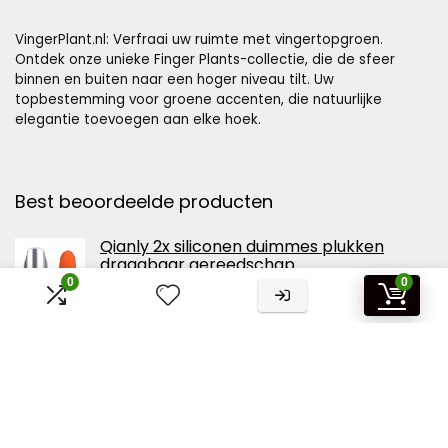
VingerPlant.nl: Verfraai uw ruimte met vingertopgroen.
Ontdek onze unieke Finger Plants-collectie, die de sfeer
binnen en buiten naar een hoger niveau tilt. Uw
topbestemming voor groene accenten, die natuurlijke
elegantie toevoegen aan elke hoek.
Best beoordeelde producten
Qianly 2x siliconen duimmes plukken
draagbaar gereedschap
vingerbeschermer voor groenten en fruit
0
0
plukken snoeien tuinplanten
Vingerplant 40-60 C - Fatsia japonica -