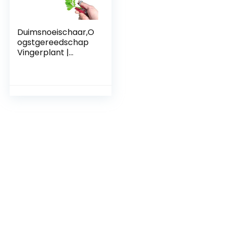
Duimsnoeischaar,O
ogstgereedschap
Vingerplant |
Groenteplant
Fruitplukmessen,
Separator Finger
Plant
Fruitplukmessen
Tuingereedschap
Aibyks